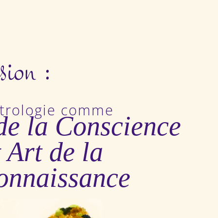
ion :
strologie comme
de la Conscience
t Art de la
onnaissance