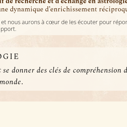
if de recherche et d’échange en astrologi
une dynamique d’enrichissement réciproq
r, et nous aurons à cœur de les écouter pour répo
apport.
OGIE
t se donner des clés de compréhension d
e monde
.