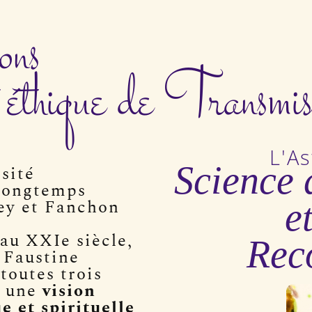
ons
 éthique de Transmiss
L'A
Science 
sité
 longtemps
ey et Fanchon
e
au XXIe siècle,
Rec
 Faustine
toutes trois
t une
vision
e et spirituelle