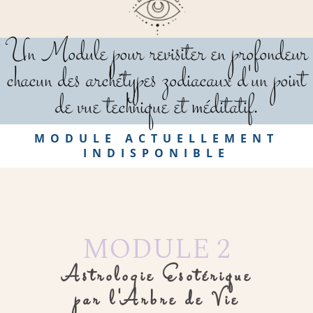
Un Module pour revisiter en profondeur
chacun des archétypes zodiacaux d'un point
de vue technique et méditatif.
MODULE ACTUELLEMENT
INDISPONIBLE
MODULE 2
Astrologie Esotérique
par l'Arbre de Vie